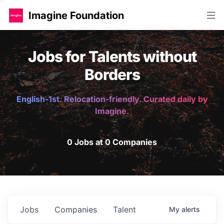
Imagine Foundation
Jobs for Talents without
Borders
English-1st. Relocation-friendly. Curated daily by
Imagine.
0 Jobs at 0 Companies
Jobs
Companies
Talent
My
alerts