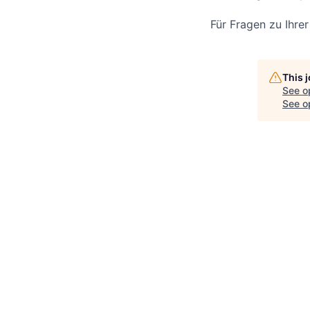
Für Fragen zu Ihre
This 
See o
See op