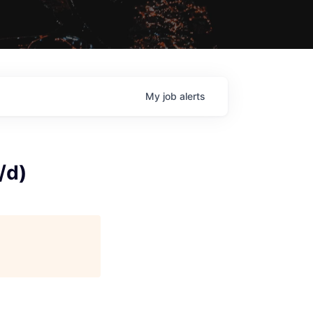
My
job
alerts
/d)