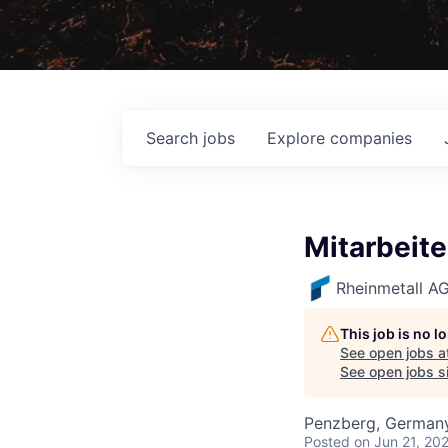
Search
jobs
Explore
companies
Mitarbeit
Rheinmetall A
This job is no 
See open jobs a
See open jobs si
Penzberg, German
Posted
on Jun 21, 20