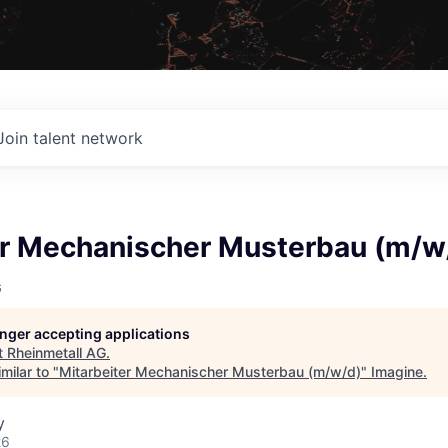
Join talent network
er Mechanischer Musterbau (m/w
G
longer accepting applications
t
Rheinmetall AG
.
milar to "
Mitarbeiter Mechanischer Musterbau (m/w/d)
"
Imagine
.
y
26