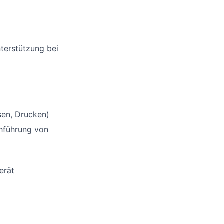
nterstützung bei
sen, Drucken)
hführung von
erät