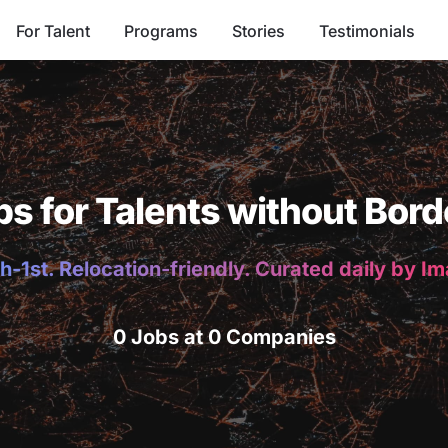
For Talent
Programs
Stories
Testimonials
bs for Talents without Bord
h-1st. Relocation-friendly. Curated daily by I
0 Jobs at 0 Companies