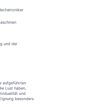
Mechatroniker
maschinen
ng und der
le aufgeführten
die Lust haben,
vidualität und
 Eignung besonders