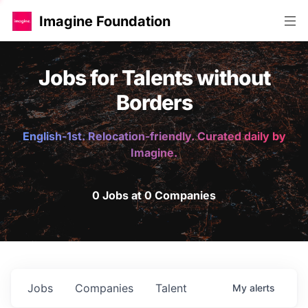
Imagine Foundation
Jobs for Talents without
Borders
English-1st. Relocation-friendly. Curated daily by
Imagine.
0 Jobs at 0 Companies
Jobs
Companies
Talent
My
alerts