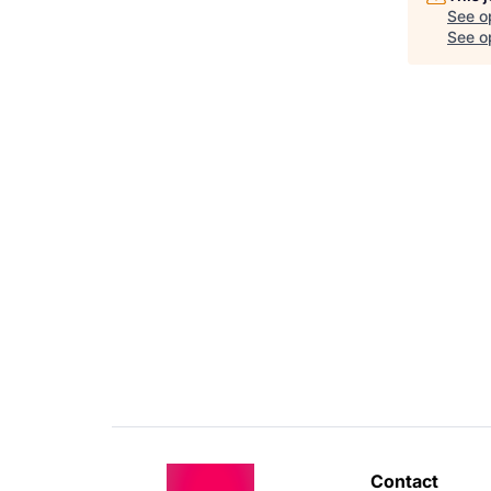
See o
See op
Contact 