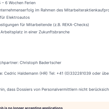
5 – 6 Wochen Ferien
nternehmenserfolg im Rahmen des Mitarbeiteraktienkaufp
für Elektroautos
stigungen für Mitarbeitende (z.B. REKA-Checks)
 Arbeitsplatz in einer Zukunftsbranche
chpartner: Christoph Badertscher
le: Cedric Haldemann (HR) Tel: +41 (0)332281039 oder übe
hin, dass Dossiers von Personalvermittlern nicht berücksich
job is no longer accepting applications