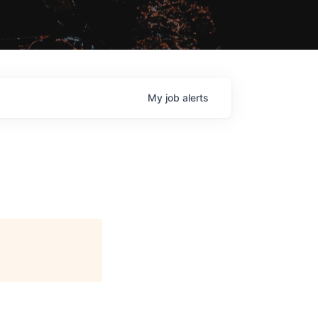
My
job
alerts