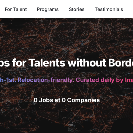
For Talent
Programs
Stories
Testimonials
bs for Talents without Bord
h-1st. Relocation-friendly. Curated daily by I
0 Jobs at 0 Companies