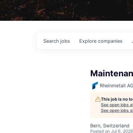
Search
jobs
Explore
companies
Maintenan
Rheinmetall A
This job is no 
See open jobs a
See open jobs si
Bern, Switzerland
Posted
on Jul 6, 2026