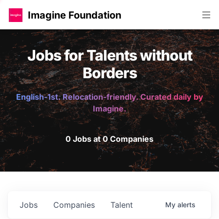
Imagine Foundation
Jobs for Talents without
Borders
English-1st. Relocation-friendly. Curated daily by
Imagine.
0 Jobs at 0 Companies
Jobs
Companies
Talent
My
alerts