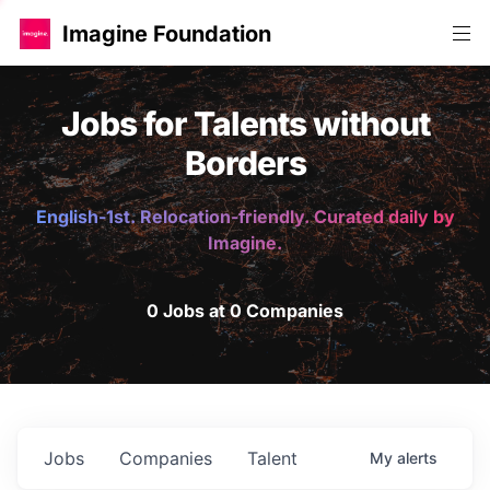
Imagine Foundation
Jobs for Talents without
Borders
English-1st. Relocation-friendly. Curated daily by
Imagine.
0 Jobs at 0 Companies
Jobs
Companies
Talent
My
alerts