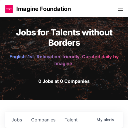
Imagine Foundation
Jobs for Talents without
Borders
English-1st. Relocation-friendly. Curated daily by
Imagine.
0 Jobs at 0 Companies
Jobs
Companies
Talent
My
alerts