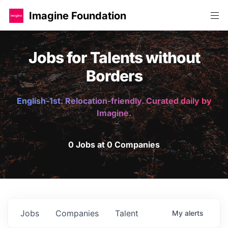
Imagine Foundation
Jobs for Talents without
Borders
English-1st. Relocation-friendly. Curated daily by
Imagine.
0 Jobs at 0 Companies
Jobs
Companies
Talent
My
alerts