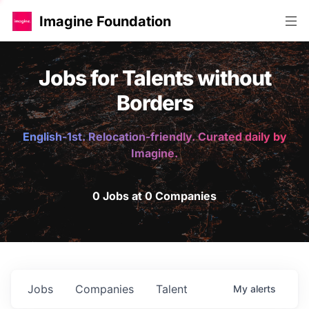
Imagine Foundation
Jobs for Talents without
Borders
English-1st. Relocation-friendly. Curated daily by
Imagine.
0 Jobs at 0 Companies
Jobs
Companies
Talent
My
alerts