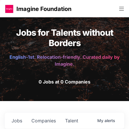
Imagine Foundation
Jobs for Talents without
Borders
English-1st. Relocation-friendly. Curated daily by
Imagine.
0 Jobs at 0 Companies
Jobs
Companies
Talent
My
alerts