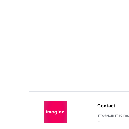
Contact 
info@joinimagine
m