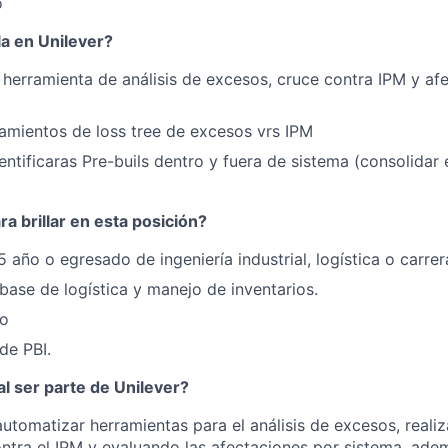
o
la en Unilever?
herramienta de análisis de excesos, cruce contra IPM y af
amientos de loss tree de excesos vrs IPM
entificaras Pre-buils dentro y fuera de sistema (consolidar
a brillar en esta posición?
5 año o egresado de ingeniería industrial, logística o carre
ase de logística y manejo de inventarios.
do
de PBI.
l ser parte de Unilever?
utomatizar herramientas para el análisis de excesos, reali
ntra el IPM y evaluando las afectaciones por sistema, ade