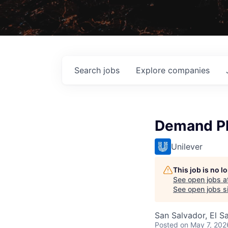
Search
jobs
Explore
companies
Demand Pl
Unilever
This job is no 
See open jobs a
See open jobs si
San Salvador, El S
Posted
on May 7, 202