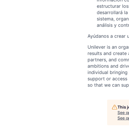
estructurar lo
desarrollará la
sistema, organ
análisis y contr
Ayúdanos a crear u
Unilever is an orga
results and create 
partners, and comm
ambitions and drive
individual bring
ing
support or access 
so that we can sup
This 
See o
See op