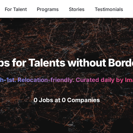
For Talent
Programs
Stories
Testimonials
bs for Talents without Bord
h-1st. Relocation-friendly. Curated daily by I
0 Jobs at 0 Companies