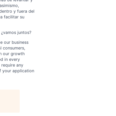
 asimismo,
 dentro y fuera del
 facilitar su
, ¿vamos juntos?
ve our business
al consumers,
ch our growth
ed in every
 require any
 your application