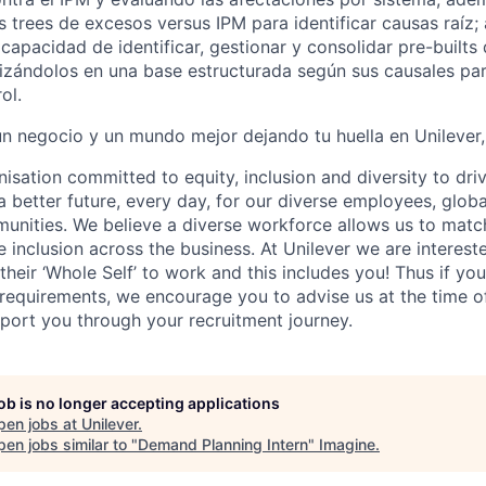
ss trees de excesos versus IPM para identificar causas raíz;
 capacidad de identificar, gestionar y consolidar pre-builts
izándolos en una base estructurada según sus causales para
ol.
n negocio y un mundo mejor dejando tu huella en Unilever
nisation committed to equity, inclusion and diversity
to dri
a better future, every day, for our diverse employees, glob
unities. We believe a diverse workforce allows us to mat
 inclusion across the business. At Unilever we are interest
their ‘Whole Self’
to work and this includes you! Thus if you
requirements, we encourage you to advise us at the time of
port you through your recruitment journey.
job is no longer accepting applications
pen jobs at
Unilever
.
en jobs similar to "
Demand Planning Intern
"
Imagine
.