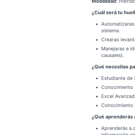
Modalidad:
Hibrid
¿Cuál será tu huel
Automatizaras 
sistema.
Crearas levant
Manejaras e id
causales).
¿Qué necesitas par
Estudiante de 
Conocimiento b
Excel Avanza
Conocimiento 
¿Qué aprenderás a
Aprenderás a a
información co