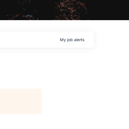
My
job
alerts