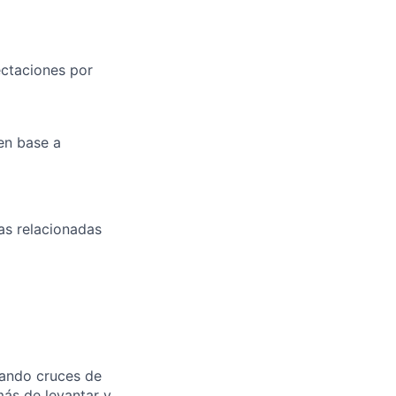
ectaciones por
 en base a
ras relacionadas
zando cruces de
más de levantar y