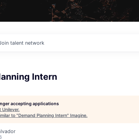
Join talent network
anning Intern
longer accepting applications
t
Unilever
.
milar to "
Demand Planning Intern
"
Imagine
.
alvador
6