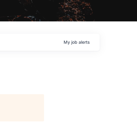
My
job
alerts