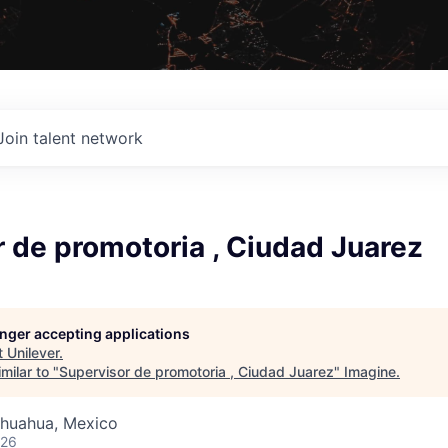
Join talent network
 de promotoria , Ciudad Juarez
longer accepting applications
t
Unilever
.
milar to "
Supervisor de promotoria , Ciudad Juarez
"
Imagine
.
ihuahua, Mexico
026