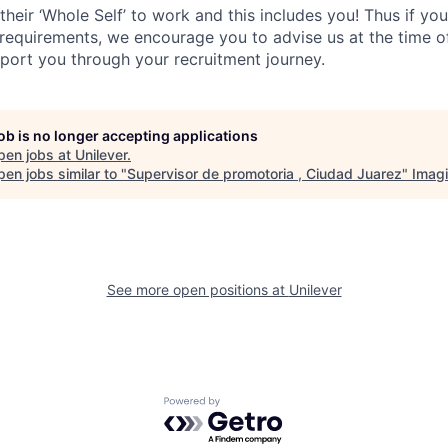
their ‘Whole Self’
to work and this includes you! Thus if you
requirements, we encourage you to advise us at the time of
port you through your recruitment journey.
job is no longer accepting applications
pen jobs at
Unilever
.
en jobs similar to "
Supervisor de promotoria , Ciudad Juarez
"
Imag
See more open positions at
Unilever
Powered by Getro.com