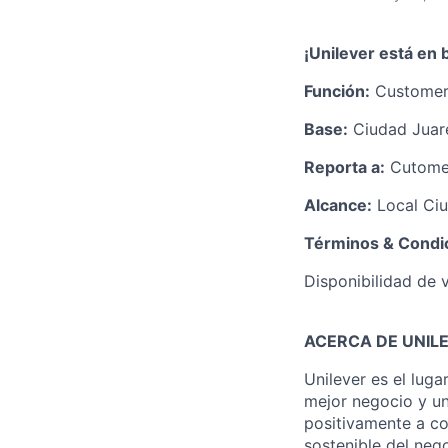
¡Unilever está en
Función:
Customer
Base:
Ciudad Juar
Reporta a:
Cutomer
Alcance:
Local Ciu
Términos & Condi
Disponibilidad de v
ACERCA DE UNIL
Unilever es el lug
mejor negocio y u
positivamente a co
sostenible del neg