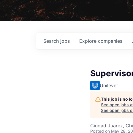
Search
jobs
Explore
companies
Supervisor
Unilever
This job is no 
See open jobs a
See open jobs si
Ciudad Juarez, Ch
Posted
on May 28, 2