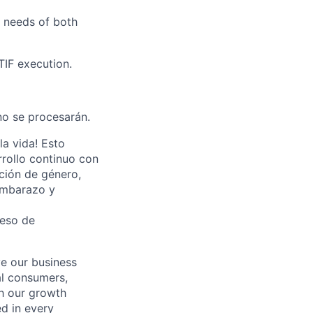
e needs of both
IF execution.
 no se procesarán.
la vida! Esto
rrollo continuo con
ción de género,
 embarazo y
ceso de
ve our business
al consumers,
ch our growth
ed in every