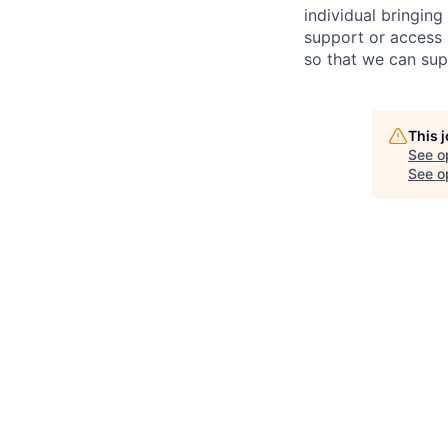
individual bring
ing
support or access 
so that we can sup
This 
See o
See op