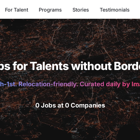
For Talent
Programs
Stories
Testimonials
bs for Talents without Bord
h-1st. Relocation-friendly. Curated daily by I
0 Jobs at 0 Companies