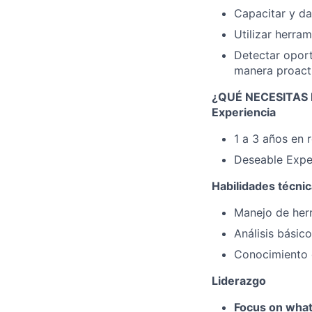
Capacitar y da
Utilizar herram
Detectar oport
manera proact
¿QUÉ NECESITAS 
Experiencia
1 a 3 años en 
Deseable Expe
Habilidades técnic
Manejo de herr
Análisis básic
Conocimiento d
Liderazgo
Focus on what