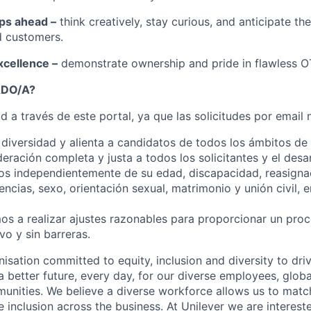
eps ahead –
think creatively, stay curious, and anticipate th
 customers.
xcellence –
demonstrate ownership and pride in flawless OT
ADO/A?
ud a través de este portal, ya que las solicitudes por email
 diversidad y alienta a candidatos de todos los ámbitos de 
deración completa y justa a todos los solicitantes y el desa
os independientemente de su edad, discapacidad, reasigna
eencias, sexo, orientación sexual, matrimonio y unión civil,
 a realizar ajustes razonables para proporcionar un pro
vo y sin barreras.
nisation committed to equity, inclusion and diversity
to dri
a better future, every day, for our diverse employees, glob
unities. We believe a diverse workforce allows us to mat
 inclusion across the business. At Unilever we are interest