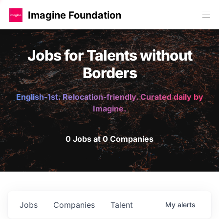
Imagine Foundation
Jobs for Talents without
Borders
English-1st. Relocation-friendly. Curated daily by
Imagine.
0 Jobs at 0 Companies
Jobs
Companies
Talent
My
alerts