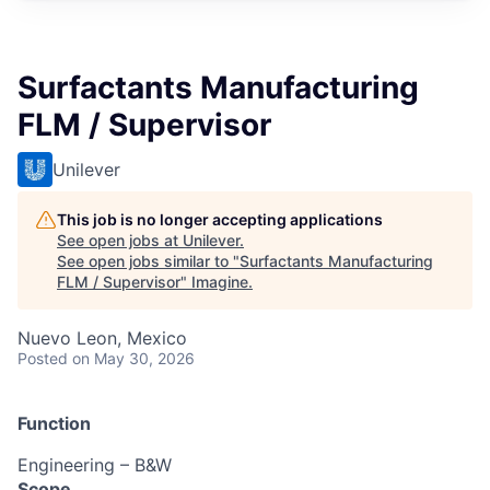
Surfactants Manufacturing
FLM / Supervisor
Unilever
This job is no longer accepting applications
See open jobs at
Unilever
.
See open jobs similar to "
Surfactants Manufacturing
FLM / Supervisor
"
Imagine
.
Nuevo Leon, Mexico
Posted
on May 30, 2026
Function
​​Engineering – B&W​
Scope