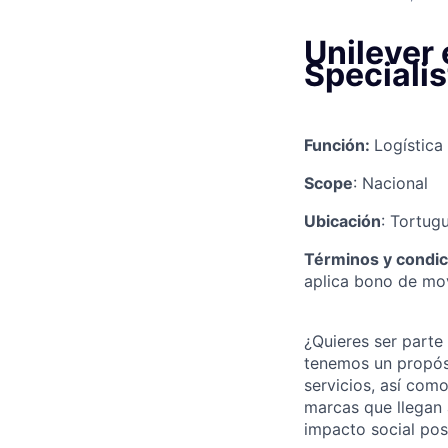
Unilever
Speciali
Función:
Logística
Scope
: Nacional
Ubicación
: Tortugu
Términos y condic
aplica bono de mov
¿Quieres ser parte
tenemos un propósi
servicios, así com
marcas que llegan 
impacto social posi