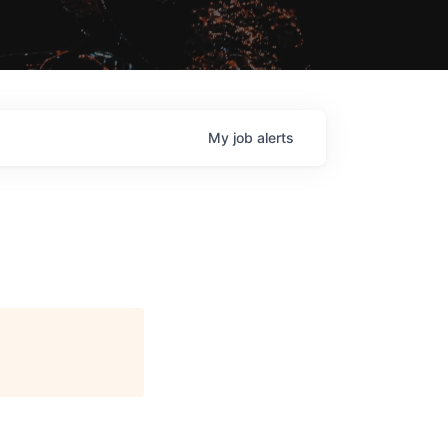
My
job
alerts