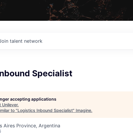
Join talent network
Inbound Specialist
longer accepting applications
t
Unilever
.
milar to "
Logistics Inbound Specialist
"
Imagine
.
s Aires Province, Argentina
6