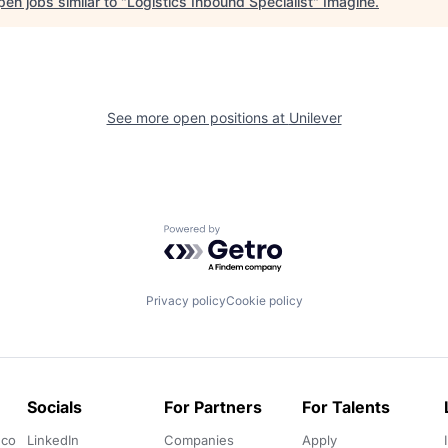
en jobs similar to "
Logistics Inbound Specialist
"
Imagine
.
See more open positions at
Unilever
Powered by Getro.com
Privacy policy
Cookie policy
Socials
For Partners
For Talents
.co
LinkedIn
Companies
Apply