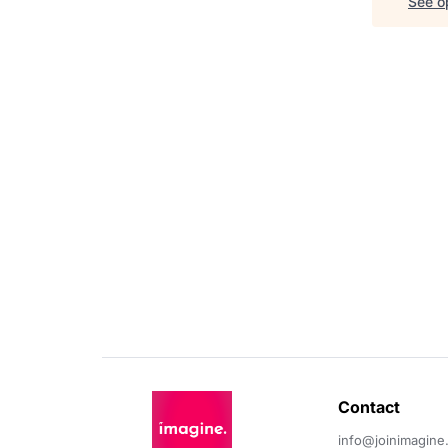
See op
Contact 
info@joinimagine