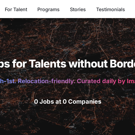
For Talent
Programs
Stories
Testimonials
bs for Talents without Bord
h-1st. Relocation-friendly. Curated daily by I
0 Jobs at 0 Companies