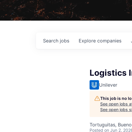
Search
jobs
Explore
companies
Logistics 
Unilever
This job is no 
See open jobs a
See open jobs si
Tortuguitas, Bueno
Posted
on Jun 2, 202