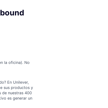
Inbound
n la oficina). No
do? En Unilever,
 de sus productos y
és de nuestras 400
tivo es generar un