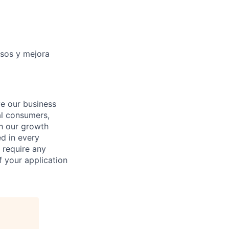
esos y mejora
ve our business
al consumers,
ch our growth
ed in every
 require any
 your application