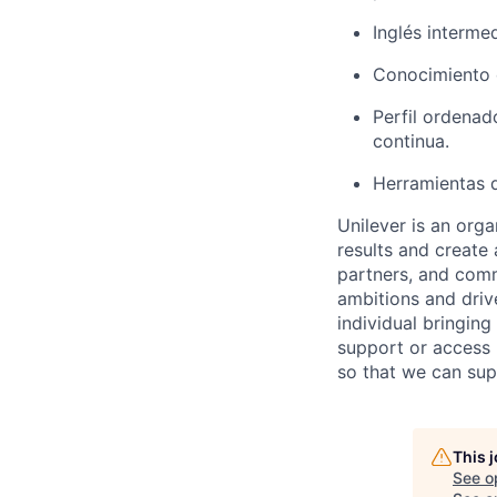
Inglés interme
Conocimiento 
Perfil ordenad
continua.
Herramientas 
Unilever is an orga
results and create 
partners, and comm
ambitions and drive
individual bring
ing
support or access 
so that we can sup
This 
See o