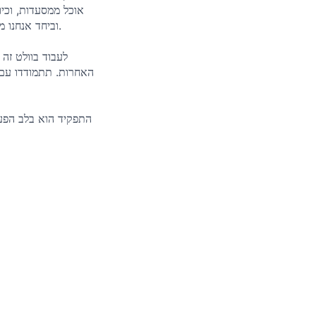
ברחבי העולם. בשנת 2022 חברנו ל-DoorDash, וביחד אנחנו ממשיכים לחלום בגדול ולהתרחב ברחבי הגלובוס.
לעבוד בוולט זה
האחרות. תתמודדו עם א
התפקיד הוא בלב הפעי