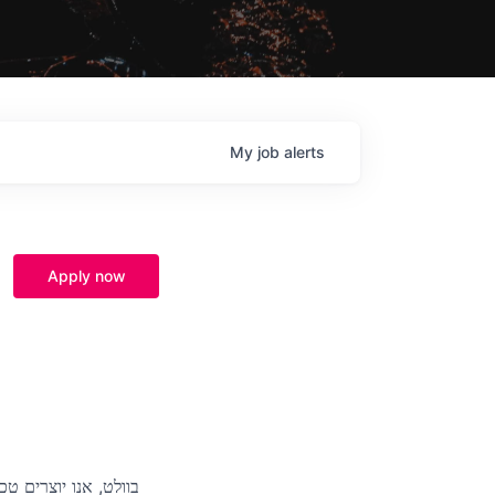
My
job
alerts
Apply now