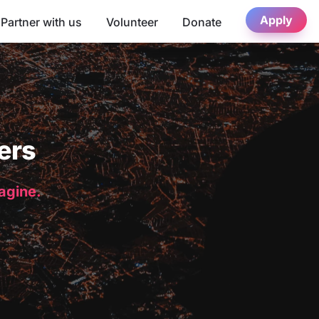
Apply
Partner with us
Volunteer
Donate
ers
magine.