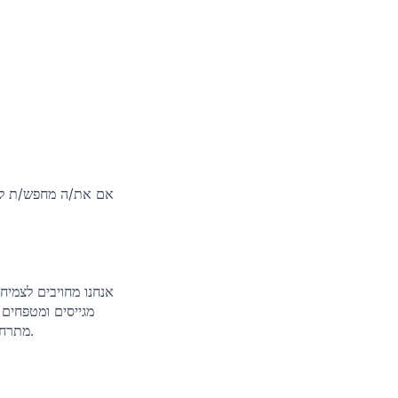
אם את/ה מחפש/ת לעב
אנחנו מחויבים לצמיח
מגייסים ומטפחים 
מתרחשת כאשר לכל אחד ואחת יש מקום מסביב לשולחן, יחד עם הכלים, המשאבים וההזדמנות להצליח.