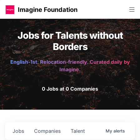
Imagine Foundation
Jobs for Talents without
Borders
English-1st. Relocation-friendly. Curated daily by
Imagine.
0 Jobs at 0 Companies
Jobs
Companies
Talent
My
alerts