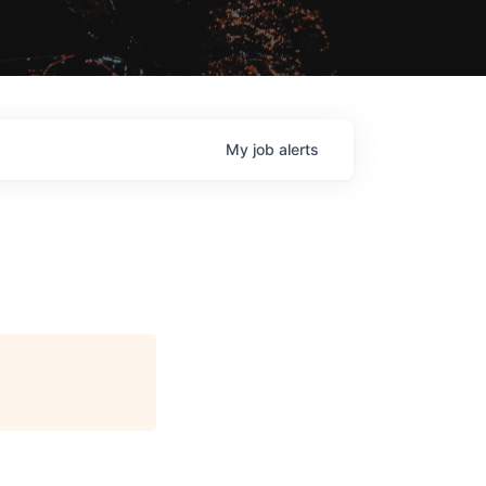
My
job
alerts