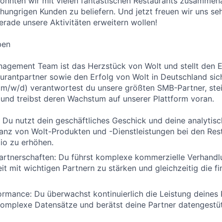
onnten wir mit vielen fantastischen Restaurants zusammen
ungrigen Kunden zu beliefern. Und jetzt freuen wir uns sehr
erade unsere Aktivitäten erweitern wollen!
ben
agement Team ist das Herzstück von Wolt und stellt den E
rantpartner sowie den Erfolg von Wolt in Deutschland sich
m/w/d) verantwortest du unsere größten SMB-Partner, stei
und treibst deren Wachstum auf unserer Plattform voran.
 Du nutzt dein geschäftliches Geschick und deine analytisc
nz von Wolt-Produkten und -Dienstleistungen bei den Rest
io zu erhöhen.
artnerschaften: Du führst komplexe kommerzielle Verhandl
 mit wichtigen Partnern zu stärken und gleichzeitig die fin
ormance: Du überwachst kontinuierlich die Leistung deines P
 komplexe Datensätze und berätst deine Partner datengestüt