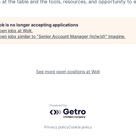
at the table and the tools, resources, and opportunity to e
job is no longer accepting applications
pen jobs at
Wolt
.
en jobs similar to "
Senior Account Manager (m/w/d)
"
Imagine
.
See more open positions at
Wolt
Powered by Getro.com
Privacy policy
Cookie policy