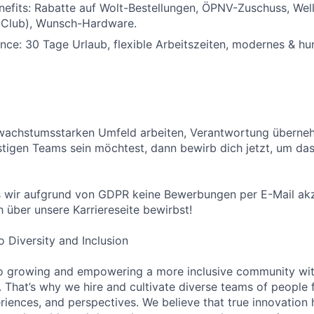
nefits: Rabatte auf Wolt-Bestellungen, ÖPNV-Zuschuss, We
 Club), Wunsch-Hardware.
nce: 30 Tage Urlaub, flexible Arbeitszeiten, modernes & hu
wachstumsstarken Umfeld arbeiten, Verantwortung überneh
stigen Teams sein möchtest, dann bewirb dich jetzt, um da
s wir aufgrund von GDPR keine Bewerbungen per E-Mail akze
h über unsere Karriereseite bewirbst!
Diversity and Inclusion
o growing and empowering a more inclusive community wit
s. That’s why we hire and cultivate diverse teams of people 
iences, and perspectives. We believe that true innovatio