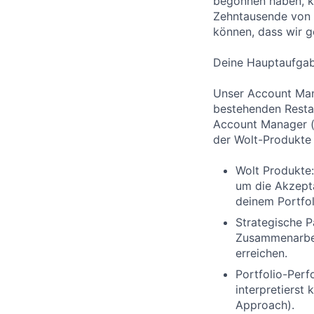
begonnen haben, k
Zehntausende von h
können, dass wir g
Deine Hauptaufga
Unser Account Man
bestehenden Restau
Account Manager (
der Wolt-Produkte 
Wolt Produkte:
um die Akzepta
deinem Portfol
Strategische P
Zusammenarbeit
erreichen.
Portfolio-Perf
interpretierst
Approach).