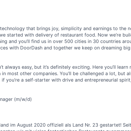
 technology that brings joy, simplicity and earnings to the
we started with delivery of restaurant food. Now we’re buil
ing and you’ll find us in over 500 cities in 30 countries aro
rces with DoorDash and together we keep on dreaming big
t always easy, but it’s definitely exciting. Here you’ll learn
in most other companies. You’ll be challenged a lot, but al
if you’re a self-starter with drive and entrepreneurial spirit
nager (m/w/d)
land im August 2020 offiziell als Land Nr. 23 gestartet! Seit 