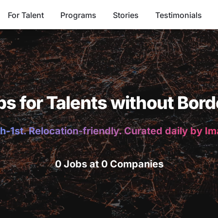
For Talent
Programs
Stories
Testimonials
bs for Talents without Bord
h-1st. Relocation-friendly. Curated daily by I
0 Jobs at 0 Companies