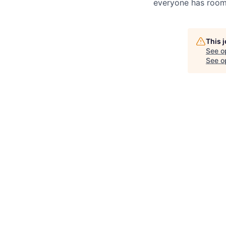
everyone has room 
This 
See o
See op