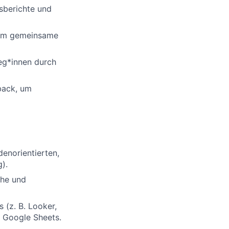
sberichte und
 um gemeinsame
leg*innen durch
back, um
denorientierten,
).
che und
 (z. B. Looker,
r Google Sheets.