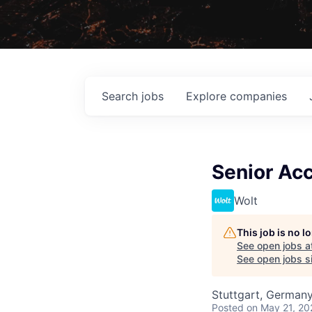
Search
jobs
Explore
companies
Senior Ac
Wolt
This job is no 
See open jobs a
See open jobs si
Stuttgart, German
Posted
on May 21, 20