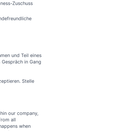
llness-Zuschuss
ndefreundliche
men und Teil eines
s Gespräch in Gang
ptieren. Stelle
hin our company,
from all
n happens when