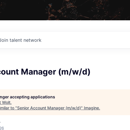
Join talent network
count Manager (m/w/d)
longer accepting applications
t
Wolt
.
milar to "
Senior Account Manager (m/w/d)
"
Imagine
.
y
26