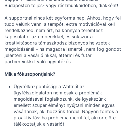
Budapesten teljes- vagy részmunkaidőben, diákként!
A supportnál nincs két egyforma nap! Ahhoz, hogy fel
tudd velünk venni a tempót, extra motivációval kell
rendelkezned, nem árt, ha könnyen teremtesz
kapcsolatot az emberekkel, és sokszor a
kreativitásodra támaszkodsz bizonyos helyzetek
megoldásánál – ha magadra ismertél, nem fog gondot
jelenteni a vásárlóinkkal, éttermi és futár
partnereinkkel való ügyintézés.
Mik a fókuszpontjaink?
Ügyfélközpontúság: a Woltnál az
ügyfélszolgálaton nem csak a problémák
megoldásával foglalkozunk, de igyekszünk
emellett szuper élményt nyújtani minden egyes
vásárlónak, aki hozzánk fordul. Nagyon fontos a
proaktivitás: ha probléma merül fel, akkor előre
tájékoztatjuk a vásárlót.