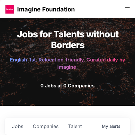
Imagine Foundation
Jobs for Talents without
Borders
English-1st. Relocation-friendly. Curated daily by
Imagine.
0 Jobs at 0 Companies
Jobs
Companies
Talent
My
alerts