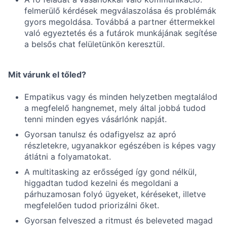
felmerülő kérdések megválaszolása és problémák
gyors megoldása. Továbbá a partner éttermekkel
való egyeztetés és a futárok munkájának segítése
a belsős chat felületünkön keresztül.
Mit várunk el tőled?
Empatikus vagy és minden helyzetben megtalálod
a megfelelő hangnemet, mely által jobbá tudod
tenni minden egyes vásárlónk napját.
Gyorsan tanulsz és odafigyelsz az apró
részletekre, ugyanakkor egészében is képes vagy
átlátni a folyamatokat.
A multitasking az erősséged így gond nélkül,
higgadtan tudod kezelni és megoldani a
párhuzamosan folyó ügyeket, kéréseket, illetve
megfelelően tudod priorizálni őket.
Gyorsan felveszed a ritmust és beleveted magad