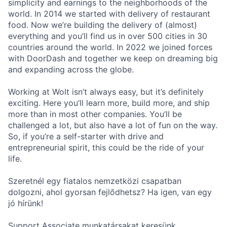
simplicity and earnings to the neighborhoods of the
world. In 2014 we started with delivery of restaurant
food. Now we’re building the delivery of (almost)
everything and you’ll find us in over 500 cities in 30
countries around the world. In 2022 we joined forces
with DoorDash and together we keep on dreaming big
and expanding across the globe.
Working at Wolt isn’t always easy, but it’s definitely
exciting. Here you’ll learn more, build more, and ship
more than in most other companies. You’ll be
challenged a lot, but also have a lot of fun on the way.
So, if you’re a self-starter with drive and
entrepreneurial spirit, this could be the ride of your
life.
Szeretnél egy fiatalos nemzetközi csapatban
dolgozni, ahol gyorsan fejlődhetsz? Ha igen, van egy
jó hírünk!
Support Associate munkatársakat keresünk