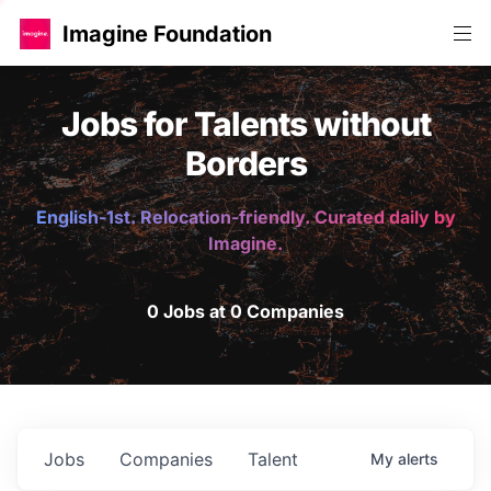
Imagine Foundation
Jobs for Talents without
Borders
English-1st. Relocation-friendly. Curated daily by
Imagine.
0 Jobs at 0 Companies
Jobs
Companies
Talent
My
alerts