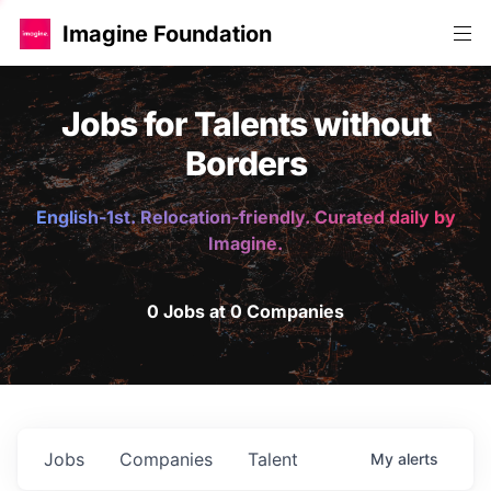
Imagine Foundation
Jobs for Talents without
Borders
English-1st. Relocation-friendly. Curated daily by
Imagine.
0 Jobs at 0 Companies
Jobs
Companies
Talent
My
alerts